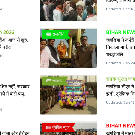
टक्कर, 2 लोगों क
PM
Updated:
Feb 16
m 2026
BIHAR NEW
राजनीति
ीक्षा आज से शुरु,
खगड़िया में कर्पू
ै परीक्षा
निकाला मार्च, उन
श्रद्धांजलि
PM
Updated:
Jan 24
सड़क सुरक्षा ज
सामान्य
क्षित नहीं, सरकार
खगड़िया डीएम न
में बोले पप्पू
झंडी, ट्रैफिक न
Updated:
Jan 15
PM
BIHAR NEW
ब्रेकिंग न्यूज़
में गांजा और हेरोइन
खगड़िया में मुख्