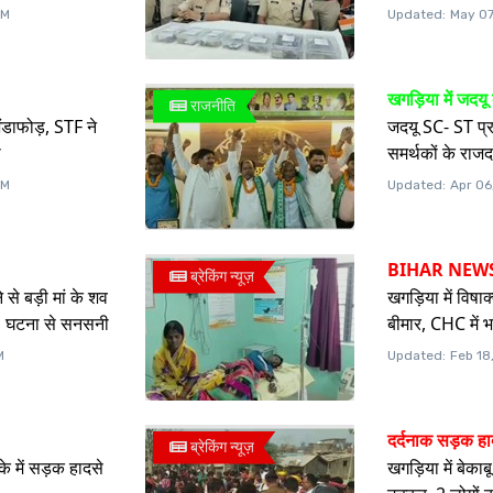
PM
Updated:
May 07
खगड़िया में जदय
राजनीति
भंडाफोड़, STF ने
जदयू SC- ST प्रक
ा
समर्थकों के राजद 
PM
Updated:
Apr 06
BIHAR NEW
ब्रेकिंग न्यूज़
 से बड़ी मां के शव
खगड़िया में विषा
ौत, घटना से सनसनी
बीमार, CHC में भर
M
Updated:
Feb 18
दर्दनाक सड़क ह
ब्रेकिंग न्यूज़
े में सड़क हादसे
खगड़िया में बेकाब