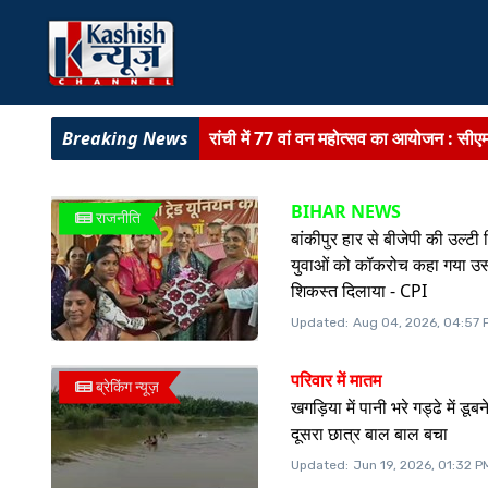
रांची में 77 वां वन महोत्सव का आयोजन :
सीएम
JHARKHAND NEWS :
SIR-2026 को लेक
BIHAR NEWS
राजनीति
BIHAR NEWS :
राजस्व मंत्री दिलीप जाय
बांकीपुर हार से बीजेपी की उल्टी
युवाओं को कॉकरोच कहा गया उसन
BIG BREAKING :
AEDO परीक्षा सेटिंग म
शिकस्त दिलाया - CPI
BIHAR NEWS :
पटना के सभी वार्डों में
Updated:
Aug 04, 2026, 04:57 
BIG BREAKING :
चाईबासा में 10 लाख 
परिवार में मातम
ब्रेकिंग न्यूज़
खगड़िया में पानी भरे गड्ढे में डूब
दूसरा छात्र बाल बाल बचा
Updated:
Jun 19, 2026, 01:32 P