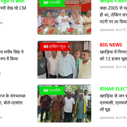
 राहुल पर हमला
खगड़िया में ललन
राजनीति
जस्वी देख रहे CM
कहा-2005 से पहल
ही था, लेकिन सत्
पटरी पर ला दिया
PM
Updated:
Oct 17
BIG NEWS
ब्रेकिंग न्यूज़
्य मनीष सिंह ने
खगड़िया में निगर
रुप में किया
को 12 हजार घूस 
Updated:
Oct 14
M
BIHAR ELEC
राजनीति
ुराज के संस्थापक
खगड़िया से जन स
, बोले-प्रशांत
प्रत्याशी, प्रत्
ली मूड
PM
Updated:
Oct 10