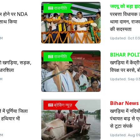
जदयू को बड़ा झ
राजनीति
िल होने पर NDA
परबत्ता विधायक 
 साथ किया
थामा दामन, राजद ज
की सदस्यता
PM
Updated:
Oct 03
BIHAR POLI
राजनीति
े खगड़िया, सड़क,
खगड़िया में केंद्र
आधारशिला
विपक्ष पर बरसे, 
PM
Updated:
Sep 03
Bihar News
ब्रेकिंग न्यूज़
में पूर्णिया जिला
खगड़िया में नदियों
, हथियार भी
पंचायत बाढ़ से प्
से टूटा संपर्क
PM
Updated:
Aug 09