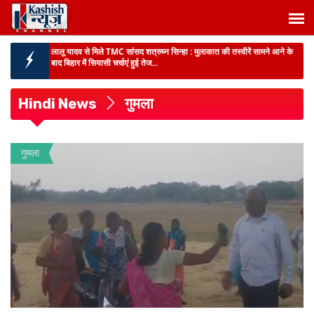
बिहार में चीनी उद्योग को बड़ी बढ़त :
809 लाख क्विंटल गन्ना पेराई का लक्ष्य,पश्चिम
चंपारण को सबसे बड़ी हिस्सेदार...
पटना नगर निगम का बड़ा फैसला :
555 करोड़ में निजी एजेंसी को जिम्मेदारी,75 वार्डों में
लागू होगा नया सिस्टम...
Hindi News
गुमला
BPSC TRE-4 में बढ़ सकती है वैकेंसी :
शिक्षा विभाग ने जिलों से मांगा नया
ब्योरा,नोटिफिकेशन के लिए अभ्यर्थियों का ...
मद्य निषेध मंत्री मदन सहनी एक्शन में :
बिहार में शराब के ब्रांड पर भी कार्रवाई,कंपनी पर
गुमला
कसेगा कानूनी शिकंजा...
बिहार शिक्षा व्यवस्था में बड़े बदलाव :
गुणवत्तापूर्ण शिक्षा,परीक्षा सुधार,AI तकनीक,विशेष
शिविर और छात्र कल्याण पर ...
लालू यादव से मिले TMC सांसद शत्रुघ्न सिन्हा :
मुलाकात की तस्वीरें सामने आने के
बाद बिहार में सियासी चर्चाएं हुई तेज...