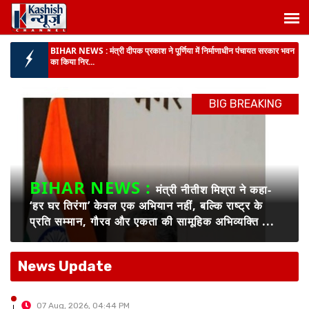
BIHAR NEWS :
मंत्री दीपक प्रकाश ने पूर्णिया में निर्माणाधीन पंचायत सरकार भवन
का किया निर...
BIG NEWS :
मधेपुरा में MDM खाने से 5 दर्जन बच्चों की तबीयत बिगड़ी, CHC
गम्हरिया में भ...
BIG BREAKING
दर्दनाक हादसा :
पूर्णिया में धार में डूबने से 2 चचेरी बहनों की मौत, परिजनों में मातम...
बिहार में गंगा-गंडक पर बनेंगे 16 नए जेटी :
यात्रियों और माल की आवाजाही आसान, जल
परिवहन से कारोबार को मिलेगी नई रफ्तार...
BIHAR NEWS :
मुख्यमंत्री ने पशुपालकों और मछली पालकों को दी बड़ी सौगात -
BIHAR NEWS :
बिहार को मिला पह...
मंत्री दीपक प्रकाश ने पूर्णिया
में निर्माणाधीन पंचायत सरकार भवन का किया निरीक्षण,
BIHAR NEWS :
मंत्री नीतीश मिश्रा ने कहा- ‘हर घर तिरंगा’ केवल एक अभियान
नहीं, बल्कि राष्...
अधिकारियों को दिए आवश्यक निर्देश ...
News Update
07 Aug, 2026, 04:30 PM