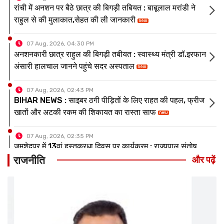
अनशनकारी छात्र राहुल की बिगड़ी तबीयत : स्वास्थ्य मंत्री डॉ.इरफान
अंसारी हालचाल जानने पहुंचे सदर अस्पताल
07 Aug, 2026, 02:43 PM
BIHAR NEWS : साइबर ठगी पीड़ितों के लिए राहत की पहल, फ्रीज
खातों और अटकी रकम की शिकायत का रास्ता साफ
07 Aug, 2026, 02:35 PM
जमशेदपुर में 13वां हस्तकरधा दिवस पर कार्यक्रम : राज्यपाल संतोष
गंगवार हुए शामिल,बोले-यह आयोजन लाखों बुनकर परिवारों का सम्मान
है
07 Aug, 2026, 02:10 PM
झारखंड विधानसभा : सदन में विपक्ष के हंगामे के बीच वित्त मंत्री ने पेश
राजनीति
और पढ़ें
किया 8399.31 का अनुपूरक बजट
07 Aug, 2026, 05:07 PM
BIG BREAKING : धनबाद में फिर बड़ा भूं-धसान,छाताबाद में कई घर
जमींदोज, 12 से ज्यादा घायल