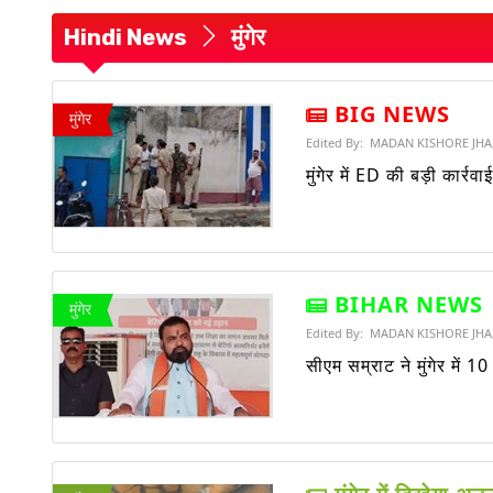
साइबर अपराध और डिजिटल अरेस्ट पर बड़ी ब
Hindi News
मुंगेर
BIHAR NEWS :
ऊर्जा मंत्री शैलेश कुमार 
BIHAR NEWS :
साइबर ठगी पीड़ितों के
BIG NEWS
मुंगेर
Edited By:
MADAN KISHORE JHA
जमशेदपुर में 13वां हस्तकरधा दिवस पर कार्यक
मुंगेर में ED की बड़ी कार्रव
BIG NEWS :
बिहार के मिथिला मखाने की ग्
BIHAR NEWS
मुंगेर
Edited By:
MADAN KISHORE JHA
सीएम सम्राट ने मुंगेर में 