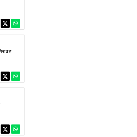
गिरावट
र