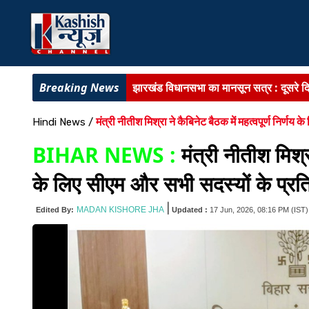
झारखंड विधानसभा का मानसून सत्र :
दूसरे 
BIG BREAKING :
बिहार के 11 डीआईजी जा
मंत्री नीतीश मिश्रा ने कैबिनेट बैठक में महत्वपूर्ण निर्णय
Hindi News
/
BIHAR NEWS :
प्रमंडलीय आयुक्त ने पटना
BIHAR NEWS :
मंत्री नीतीश मिश्र
BIHAR NEWS :
अत्याधुनिक चिकित्सा अवसं
के लिए सीएम और सभी सदस्यों के प्रत
राजद में संगठनात्मक सर्जरी :
सभी इकाइयां भंग,
|
MADAN KISHORE JHA
Edited By:
Updated :
17 Jun, 2026, 08:16 PM
(IST)
चतरा में मॉब लिंचिंग और दुष्कर्म मामला :
बीजेपी