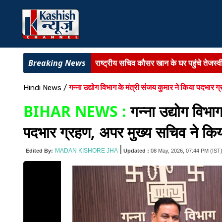
JHARKHAND NEWS :
'जांच की आंच म
सहरसा के नवहट्टा नगर पंचायत की हकीकत 
गन्ना उद्योग विभाग के मंत्री संजय कुमार ने किया पदभार ग
Hindi News
/
भागलपुर :
नवगछिया पुलिस ने किया मिनी गन फै
BIHAR NEWS :
गन्ना उद्योग विभा
BIHAR NEWS :
सरकारी सेवा में बैकडोर 
पदभार ग्रहण, अपर मुख्य सचिव ने किय
JHARKHAND NEWS :
श्रावणी मेला 20
|
MADAN KISHORE JHA
Edited By:
Updated :
08 May, 2026, 07:44 PM
(IST
राष्ट्रीय सचिव कौसर खान के घर पहुंचे तेजस्व