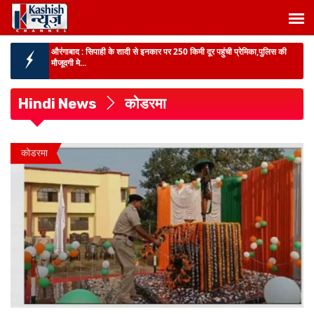
रांची :
JPSC-JSSC छात्रों और सरकार के बीच वार्ता,वित्तीय लेनदेन की ED से जांच
संभव-...
बोकारो में आदिवासी महोत्सव :
मंत्री योगेंद्र प्रसाद,उमाकांत रजक और श्वेता सिंह ने
किया उद्घाटन,जल, जंगल ...
Hindi News
कोडरमा
बिहार में पेपर लीक का बड़ा खुलासा :
9 सालों में 6 बड़ी परीक्षाओं में धांधली,500 से
ज्यादा गिरफ्तार फिर भी आरोपि...
बिहार में शराबबंदी पर फिर गरमाई सियासत :
जीतन राम मांझी ने गुजरात मॉडल लागू
कोडरमा
करने की मांग दोहराई, NCAER रिपोर्ट से बह...
रांची में आदिवासी महोत्सव का आगाज :
राज्यपाल और सीएम ने किया उद्घाटन,छात्र
आंदोलन पर मुख्यमंत्री का बड़ा संदेश,...
औरंगाबाद :
सिपाही के शादी से इनकार पर 250 किमी दूर पहुंची प्रेमिका,पुलिस की
मौजूदगी मे...