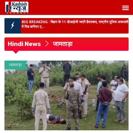
BIHAR NEWS :
प्रमंडलीय आयुक्त ने पटना के गांधी मैदान में स्वतंत्रता दिवस
समारोह की तैयार...
BIHAR NEWS :
अत्याधुनिक चिकित्सा अवसंरचना से बिहार में गंभीर एवं जटिल रोगों
के उपचार को ...
Hindi News
जामताड़ा
राजद में संगठनात्मक सर्जरी :
सभी इकाइयां भंग, हालिया अंदरूनी विवाद के बीच नेतृत्व ने
लिया बड़ा फैसला, पु...
पूर्णिया में SVU की बड़ी कार्रवाई :
बिजली विभाग के जेई समेत तीन लोग 10 हजार रुपये
जामताड़ा
रिश्वत लेते रंगेहाथ गिरफ्तार...
झारखंड विधानसभा का मानसून सत्र :
दूसरे दिन सदन के बाहर विपक्ष का
प्रदर्शन,JPSC धांधली को लेकर हंगामा...
BIG BREAKING :
बिहार के 11 डीआईजी जाएंगे हैदराबाद, राष्ट्रीय पुलिस अकादमी
में मिड करियर ट्...