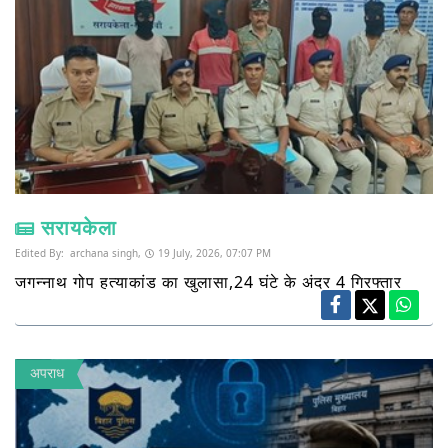
सरायकेला
Edited By:
archana singh,
19 July, 2026, 07:07 PM
जगन्नाथ गोप हत्याकांड का खुलासा,24 घंटे के अंदर 4 गिरफ्तार
अपराध