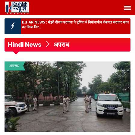
BIHAR NEWS :
मंत्री दीपक प्रकाश ने पूर्णिया में निर्माणाधीन पंचायत सरकार भवन
का किया निर...
BIG NEWS :
मधेपुरा में MDM खाने से 5 दर्जन बच्चों की तबीयत बिगड़ी, CHC
गम्हरिया में भ...
Hindi News
अपराध
दर्दनाक हादसा :
पूर्णिया में धार में डूबने से 2 चचेरी बहनों की मौत, परिजनों में मातम...
बिहार में गंगा-गंडक पर बनेंगे 16 नए जेटी :
यात्रियों और माल की आवाजाही आसान, जल
अपराध
परिवहन से कारोबार को मिलेगी नई रफ्तार...
BIHAR NEWS :
मुख्यमंत्री ने पशुपालकों और मछली पालकों को दी बड़ी सौगात -
बिहार को मिला पह...
BIHAR NEWS :
मंत्री नीतीश मिश्रा ने कहा- ‘हर घर तिरंगा’ केवल एक अभियान
नहीं, बल्कि राष्...