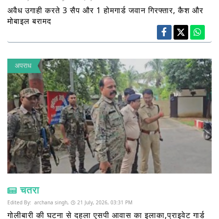
अवैध उगाही करते 3 सैप और 1 होमगार्ड जवान गिरफ्तार, कैश और
मोबाइल बरामद
अपराध
चतरा
Edited By:
archana singh,
21 July, 2026, 03:31 PM
गोलीबारी की घटना से दहला एसपी आवास का इलाका,प्राइवेट गार्ड