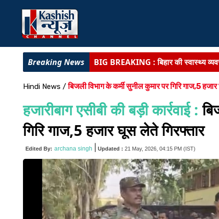
BIG BREAKING :
बिहार की स्वास्थ्य व्य
BIHAR NEWS :
प्री-मैच्योर बेटी की आंख
बिजली विभाग के कर्मी सुनील कुमार पर गिरि गाज,5 हजार घ
Hindi News
/
BIG NEWS :
पटना यूनिवर्सिटी दीक्षांत समारो
हजारीबाग एसीबी की बड़ी कार्रवाई :
बिज
BIHAR NEWS :
बिहार में 22 बालूघाटों
गिरि गाज,5 हजार घूस लेते गिरफ्तार
BIG BREAKING :
TRE-4 शिक्षक भर्ती को 
|
archana singh
Edited By:
Updated :
21 May, 2026, 04:15 PM
(IST)
गुमशुदगी-पलायन पर CM सख्त :
बोले- रोजगा