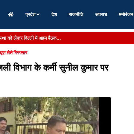
प्रदेश
देश
राजनीति
अपराध
मनोरंजन
वस्था को लेकर दिल्ली में अहम बैठक...
ों की रोशनी बची, IGIMS में लेजर इलाज से मां के चेहर...
ूस लेते गिरफ्तार
ह में छात्रों का हंगामा, डिग्री मंच से देने ...
ली विभाग के कर्मी सुनील कुमार पर
 पर खनन बंद,सरकार को 153 करोड़ का राजस्व नुकसान...
लेकर बड़ी खबर, दो दिन में मांगी गई विषयवार रिक्तियों ...
र बढ़ेगा तो रुकेगा पलायन, जल्द अमीर बनने की चाह से अपराध की ओर न...