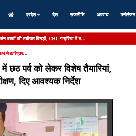
प्रदेश
देश
राजनीति
अपराध
मनोरंजन
्जन बच्चों की तबीयत बिगड़ी, CHC गम्हरिया में भ...
 चचेरी बहनों की मौत, परिजनों में मातम...
DRM ने कटिहार...
्रियों और माल की आवाजाही आसान, जल परिवहन से कारोबार को मिलेगी नई रफ्ता
ें छठ पर्व को लेकर विशेष तैयारियां,
ं और मछली पालकों को दी बड़ी सौगात - बिहार को मिला पह...
्षण, दिए आवश्यक निर्देश
हा- ‘हर घर तिरंगा’ केवल एक अभियान नहीं, बल्कि राष्...
र्णिया में निर्माणाधीन पंचायत सरकार भवन का किया निर...