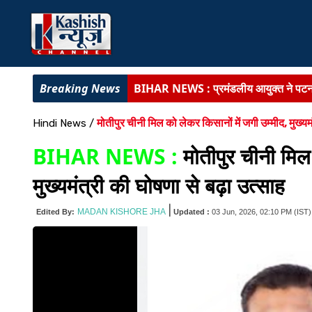
BIHAR NEWS :
प्रमंडलीय आयुक्त ने पटना
BIHAR NEWS :
अत्याधुनिक चिकित्सा अवसं
मोतीपुर चीनी मिल को लेकर किसानों में जगी उम्मीद, मुख्यम
Hindi News
/
राजद में संगठनात्मक सर्जरी :
सभी इकाइयां भंग,
BIHAR NEWS :
मोतीपुर चीनी मिल
पूर्णिया में SVU की बड़ी कार्रवाई :
बिजली विभाग
मुख्यमंत्री की घोषणा से बढ़ा उत्साह
कांग्रेस सेवा दल ने सम्राट सरकार को घेरा :
2
|
MADAN KISHORE JHA
Edited By:
Updated :
03 Jun, 2026, 02:10 PM
(IST)
BIG BREAKING :
बिहार के 11 डीआईजी जा