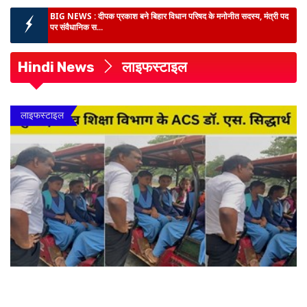
BIG NEWS :
दीपक प्रकाश बने बिहार विधान परिषद के मनोनीत सदस्य, मंत्री पद
पर संवैधानिक स...
BIHAR NEWS :
डेहरी ईओ हत्याकांड में मुख्यमंत्री सम्राट चौधरी से मिलीं पत्नी,
स्पीडी ट्रा...
Hindi News
लाइफस्टाइल
लातेहार के अति सुदूरवर्ती गांव चेटर पहुंची पुलिस :
ग्रामीणों के साथ लगाया जन- चौपाल,
स्थानीय समस्या सुन निपटारा का दिये आश्वास...
BIHAR NEWS :
बिहार की कला, संस्कृति एवं विरासत के संरक्षण-संवर्धन को नई
लाइफस्टाइल
मजबूती, राज्य मं...
BIHAR NEWS :
सरकारी सेवा में बैकडोर नियुक्ति को नियमित करने का दावा लंबे
समय तक काम करने...
BIHAR NEWS :
बांकीपुर की जनता का आभार जताने 11 अगस्त से वार्ड-वार
जनसंवाद करेंगे प्रशांत...