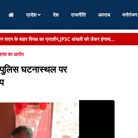
प्रदेश
देश
राजनीति
अपराध
मनोरंजन
दिन सदन के बाहर विपक्ष का प्रदर्शन,JPSC धांधली को लेकर हंगामा...
एंगे हैदराबाद, राष्ट्रीय पुलिस अकादमी में मिड करियर ट्...
हत्या का आरोप
 के गांधी मैदान में स्वतंत्रता दिवस समारोह की तैयार...
पुलिस घटनास्थल पर
रचना से बिहार में गंभीर एवं जटिल रोगों के उपचार को ...
ोप
 हालिया अंदरूनी विवाद के बीच नेतृत्व ने लिया बड़ा फैसला, पु...
 ने की निष्पक्ष जांच की मांग,कहा-जघन्य घटना के दोषियों को बख्शा नहीं ...