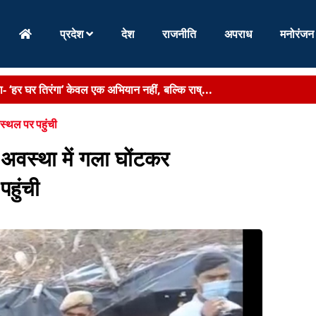
प्रदेश
देश
राजनीति
अपराध
मनोरंजन
र्णिया में निर्माणाधीन पंचायत सरकार भवन का किया निर...
्जन बच्चों की तबीयत बिगड़ी, CHC गम्हरिया में भ...
स्थल पर पहुंची
 चचेरी बहनों की मौत, परिजनों में मातम...
अवस्था में गला घोंटकर
्रियों और माल की आवाजाही आसान, जल परिवहन से कारोबार को मिलेगी नई रफ्ता
हुंची
ं और मछली पालकों को दी बड़ी सौगात - बिहार को मिला पह...
हा- ‘हर घर तिरंगा’ केवल एक अभियान नहीं, बल्कि राष्...