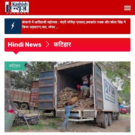
बिहार में पेपर लीक का बड़ा खुलासा :
9 सालों में 6 बड़ी परीक्षाओं में धांधली,500 से
ज्यादा गिरफ्तार फिर भी आरोपि...
बिहार में शराबबंदी पर फिर गरमाई सियासत :
जीतन राम मांझी ने गुजरात मॉडल लागू
करने की मांग दोहराई, NCAER रिपोर्ट से बह...
Hindi News
कटिहार
मुथूट माइक्रोफिन कंपनी का बड़ा खुलासा :
पांच कर्मी 77 ऋणियों से वसूले 43 लाख
लेकर फरार,FIR दर्ज...
BIHAR NEWS :
स्मार्ट मीटर बना बिजली कंपनियों का ‘जासूस’,10 अरब डेटा से
कटिहार
बिजली चोरी,फर्जी ...
रांची :
JPSC-JSSC छात्रों और सरकार के बीच वार्ता,वित्तीय लेनदेन की ED से जांच
संभव-...
बोकारो में आदिवासी महोत्सव :
मंत्री योगेंद्र प्रसाद,उमाकांत रजक और श्वेता सिंह ने
किया उद्घाटन,जल, जंगल ...