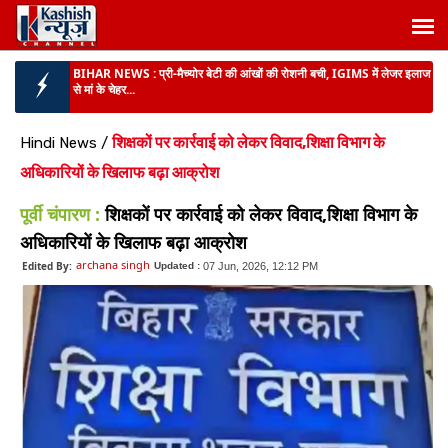
BIG NEWS :
पटना यूनिवर्सिटी दीक्षांत समारोह में छात्रों का हंगामा, डिग्री मंच से देने
...
BIHAR NEWS :
बिहार में 22 बालूघाटों पर खनन बंद,सरकार को 153 करोड़ का
राजस्व नुकसान...
शिक्षकों पर कार्रवाई को लेकर विवाद,शिक्षा विभाग के
Hindi News
/
BIG BREAKING :
TRE-4 शिक्षक भर्ती को लेकर बड़ी खबर, दो दिन में मांगी गई
अधिकारियों के खिलाफ बढ़ा आक्रोश
विषयवार रिक्तियों ...
पूर्वी चंपारण :
शिक्षकों पर कार्रवाई को लेकर विवाद,शिक्षा विभाग के
BIHAR NEWS :
पटना के सभी वार्डों में डोर-टू-डोर सेवा बहाल, शुक्रवार तक लगभग
9800 टन कचरे...
अधिकारियों के खिलाफ बढ़ा आक्रोश
archana singh
Edited By:
Updated :
07 Jun, 2026, 12:12 PM
BIG BREAKING :
बिहार की स्वास्थ्य व्यवस्था को लेकर दिल्ली में अहम बैठक...
BIHAR NEWS :
प्री-मैच्योर बेटी की आंखों की रोशनी बची, IGIMS में लेजर इलाज
से मां के चेहर...