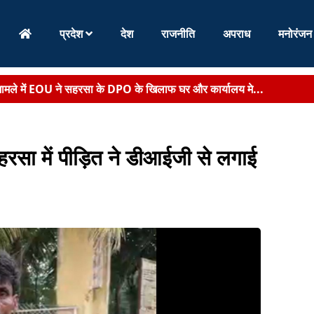
प्रदेश
देश
राजनीति
अपराध
मनोरंजन
वसीय राज्यस्तरीय चिंतन शिविर, सीएम सम्राट करेंगे उद्घाटन...
शित लोगों ने बस में लगाई आग,जमकर की तोड़फोड़...
्रवाई, 2 दारोगा समेत 4 पुलिसकर्मी सस्पेंड...
रसा में पीड़ित ने डीआईजी से लगाई
 ने की निष्पक्ष जांच की मांग,कहा-जघन्य घटना के दोषियों को बख्शा नहीं ...
 बड़ी नियुक्ति, बिहार सरकार ने सेवानिवृत्त न्यायि...
मामले में EOU ने सहरसा के DPO के खिलाफ घर और कार्यालय मे...