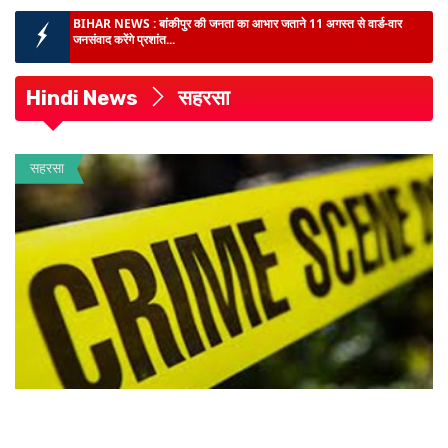
BIG NEWS :
दीपक प्रकाश बने बिहार विधान परिषद के मनोनीत सदस्य, मंत्री पद
पर संवैधानिक स...
BIHAR NEWS :
डेहरी ईओ हत्याकांड में मुख्यमंत्री सम्राट चौधरी से मिलीं पत्नी,
स्पीडी ट्रा...
Hindi News
सहरसा
लातेहार के अति सुदूरवर्ती गांव चेटर पहुंची पुलिस :
ग्रामीणों के साथ लगाया जन- चौपाल,
स्थानीय समस्या सुन निपटारा का दिये आश्वास...
BIHAR NEWS :
बिहार की कला, संस्कृति एवं विरासत के संरक्षण-संवर्धन को नई
सहरसा
मजबूती, राज्य मं...
BIHAR NEWS :
सरकारी सेवा में बैकडोर नियुक्ति को नियमित करने का दावा लंबे
समय तक काम करने...
BIHAR NEWS :
बांकीपुर की जनता का आभार जताने 11 अगस्त से वार्ड-वार
जनसंवाद करेंगे प्रशांत...