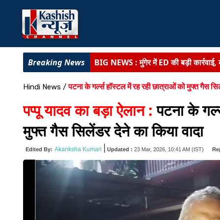
झारखंड विधानसभा का मॉनसून सत्र :
सदन की
BIHAR NEWS :
पाटलिपुत्र ग्रीनफील्ड ट
पटना के गर्ल्स हॉस्टल में रह रही छात्राओं को मुफ्त गैस सिल
Hindi News
/
पटना एयरपोर्ट पर नई दरें लागू :
प्रीमियम पार्
पप्पू यादव का बड़ा ऐलान :
पटना के गर्ल
झारखंड अग्निशमन सेवा को मिली बड़ी ताकत 
मुफ्त गैस सिलेंडर देने का किया वादा
BIG BREAKING :
लातेहार में ACB की ट
|
Akanksha Kumari
Edited By:
Updated :
23 Mar, 2026, 10:41 AM
(IST)
Re
BIG NEWS :
मुंगेर में ED की बड़ी कार्रवाई