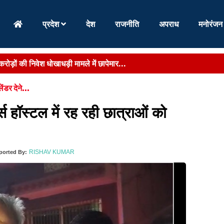
प्रदेश
देश
राजनीति
अपराध
मनोरंजन
 कार्यवाही से पहले JPSC-JSSC पर हंगामा,शोक प्रकाश के बाद स्थगित...
ाउनशिप बनेगी निवेश और रोजगार का नया केंद्र, IT से ले...
ेंडर देने...
किंग के साथ निजी कारों का शुल्क दोगुना,पिक एंड ड्रॉप के नियम भ...
्स हॉस्टल में रह रही छात्राओं को
:
सीएम हेमन्त सोरेन ने 58 आधुनिक फायर ब्रिगेड वाहनों को दिखाई हरी झंडी...
ीम ने पंचायत सचिव नागेश्वर रजक को 10 हजार घूस लेते दबोच...
RISHAV KUMAR
ported By:
, करोड़ों की निवेश धोखाधड़ी मामले में छापेमार...