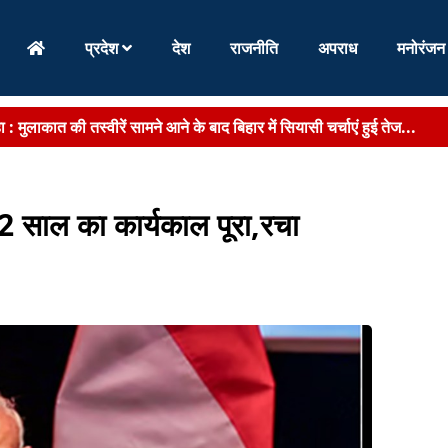
प्रदेश
देश
राजनीति
अपराध
मनोरंजन
ा :
मुलाकात की तस्वीरें सामने आने के बाद बिहार में सियासी चर्चाएं हुई तेज...
्विंटल गन्ना पेराई का लक्ष्य,पश्चिम चंपारण को सबसे बड़ी हिस्सेदार...
ें निजी एजेंसी को जिम्मेदारी,75 वार्डों में लागू होगा नया सिस्टम...
2 साल का कार्यकाल पूरा,रचा
ा विभाग ने जिलों से मांगा नया ब्योरा,नोटिफिकेशन के लिए अभ्यर्थियों का ...
ें शराब के ब्रांड पर भी कार्रवाई,कंपनी पर कसेगा कानूनी शिकंजा...
ूर्ण शिक्षा,परीक्षा सुधार,AI तकनीक,विशेष शिविर और छात्र कल्याण पर ...