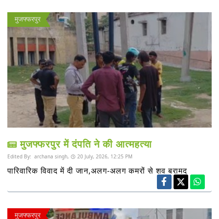
मुजफ्फरपुर
मुजफ्फरपुर में दंपति ने की आत्महत्या
Edited By:
archana singh,
20 July, 2026, 12:25 PM
पारिवारिक विवाद में दी जान,अलग-अलग कमरों से शव बरामद
मुजफ्फरपुर