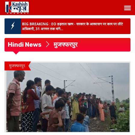
BIG BREAKING :
EO हड़ताल खत्म - सरकार के आश्वासन पर काम पर लौटे
अधिकारी, 31 अगस्त तक मांगे...
डेहरी EO विमल कुमार हत्याकांड :
पोस्टमार्टम रिपोर्ट और ड्राइवर के खुलासे ने जांच की
दिशा बदली, SIT कई पहलुओ...
Hindi News
मुजफ्फरपुर
झारखंड अग्निशमन सेवा को मिली बड़ी ताकत :
सीएम हेमन्त सोरेन ने 58 आधुनिक
फायर ब्रिगेड वाहनों को दिखाई हरी झंडी...
BIG BREAKING :
दलमा में पुलिस-सीआरपीएफ का बड़ा ऑपरेशन,22 लाख के 3
मुजफ्फरपुर
इनामी नक्सली गिरफ्तार, A...
अब गांव में ही मिलेगा भविष्य :
नालंदा का नया डेयरी प्लांट बनेगा हजारों सपनों का
सहारा...
TRE-4 पर शिक्षा मंत्री की दो टूक :
अधियाचना लौटने की खबरें भ्रामक, जल्द आएगा
नोटिफिकेशन...