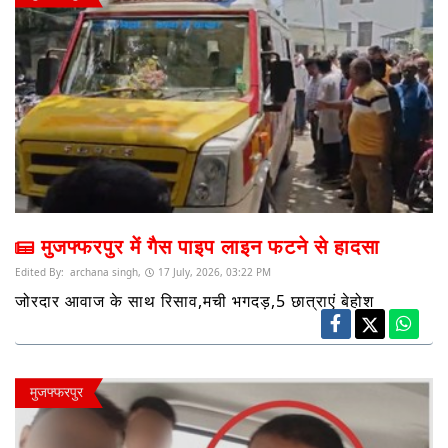
मुजफ्फरपुर में गैस पाइप लाइन फटने से हादसा
Edited By:
archana singh,
17 July, 2026, 03:22 PM
जोरदार आवाज के साथ रिसाव,मची भगदड़,5 छात्राएं बेहोश
मुजफ्फरपुर